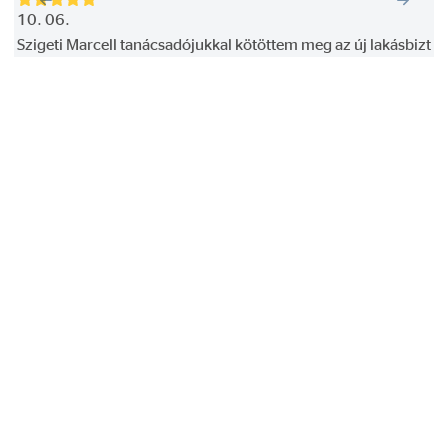
10. 06.
0
Szigeti Marcell tanácsadójukkal kötöttem meg az új lakásbizto
S