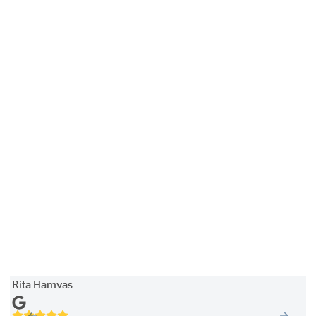
Rita Hamvas
G